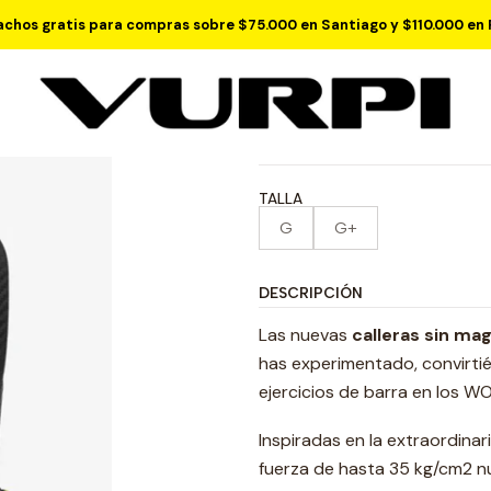
Inicio
Hand Care
Calleras
Calleras Picsil Hawk - Sin Magnesio!
chos gratis para compras sobre $75.000 en Santiago y $110.000 en 
Calleras Picsi
5.0
1 reseña
TALLA
G
G+
DESCRIPCIÓN
Las nuevas
calleras sin ma
has experimentado, convirti
ejercicios de barra en los 
Inspiradas en la extraordinar
fuerza de hasta 35 kg/cm2 nu