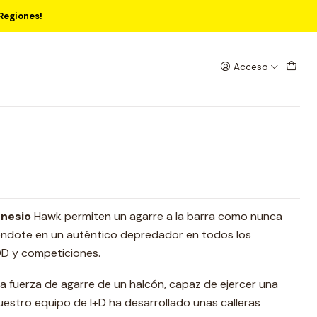
Regiones!
l Hawk - Sin Magnesio!
Acceso
gnesio
Hawk permiten un agarre a la barra como nunca
éndote en un auténtico depredador en todos los
WOD y competiciones.
ia fuerza de agarre de un halcón, capaz de ejercer una
estro equipo de I+D ha desarrollado unas calleras