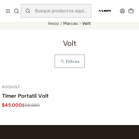
Despachos gratis para compras sobre $75.000 en Santiago y
$110.000 en Regiones!
Inicio
Marcas
Volt
Volt
Filtros
900
|
VOLT
-25% OFF
Timer Portatil Volt
$45.000
$59.990