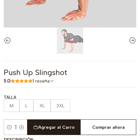
Push Up Slingshot
5.0
1 reseña
TALLA
M
L
XL
2XL
Agregar al Carro
Comprar ahora
Cantidad
DESCRIPCIÓN