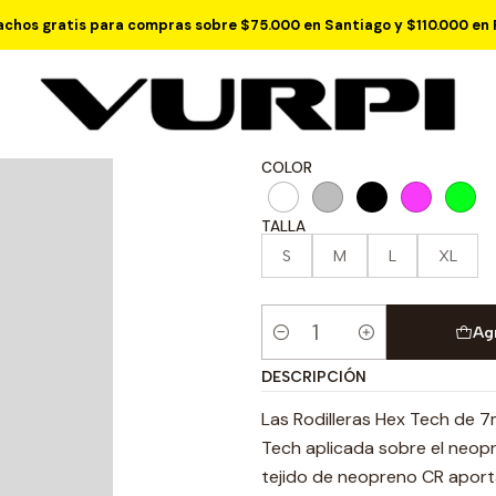
Inicio
Compresion
Rodilleras
Rodilleras Picsil Hex Tech - 7mm
chos gratis para compras sobre $75.000 en Santiago y $110.000 en 
Rodilleras Pic
COLOR
TALLA
S
M
L
XL
Ag
Cantidad
DESCRIPCIÓN
Las Rodilleras Hex Tech de 7
Tech aplicada sobre el neopr
tejido de neopreno CR aport